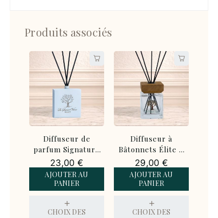
Produits associés
à
Diffuseur de
Diffuseur à
D
te XL
parfum Signature
Bâtonnets Élite –
par
0 ml
Blanc – 120 ml
200 ml
N
23,00
€
29,00
€
U
AJOUTER AU
AJOUTER AU
PANIER
PANIER
S
CHOIX DES
CHOIX DES