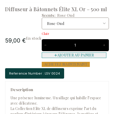
Diffuseur à Bâtonnets Élite XL Or – 500 ml
Scents
Rose Oud
Clair
En stock
59,00
€
AJOUTER AU PANIER
ACHETEZ MAINTENANT
Reference Number : LSV 0024
Description
Une présence lumineuse. Un sillage qui habille l’espace
avec délicatesse.
La Collection Elite XL de diffuseurs exprime l’art du
parfum d’intérieur à travers l’élégance, la matière et