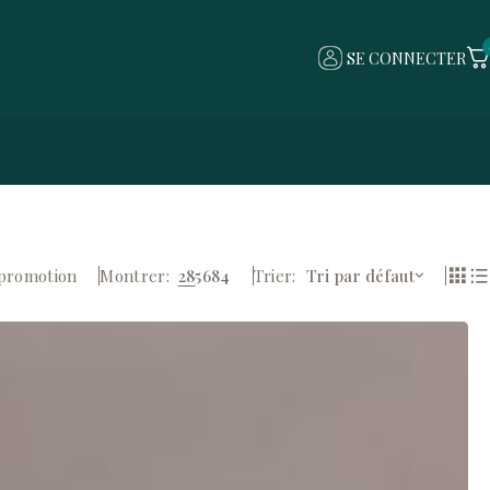
SE CONNECTER
 promotion
Montrer:
28
56
84
Trier
Tri par défaut