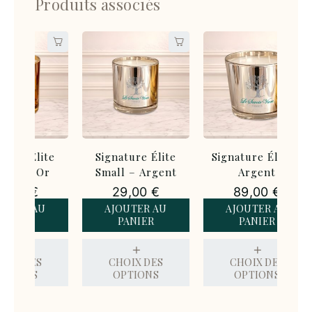
Produits associés
ite
Signature Élite
Signature Élite –
Sign
Or
Small – Argent
Argent
29,00
€
89,00
€
U
AJOUTER AU
AJOUTER AU
PANIER
PANIER
S
CHOIX DES
CHOIX DES
OPTIONS
OPTIONS