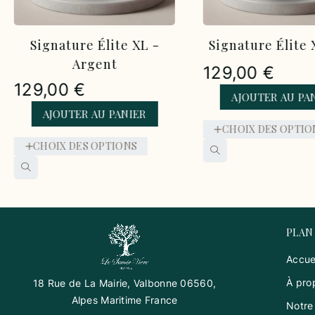
ture Élite XL -
Signature Élite XL - Or
Argent
129,00
€
0
€
AJOUTER AU PANIER
UTER AU PANIER
CHOIX DES OPTIONS
 DES OPTIONS
PLAN
Accue
À pro
18 Rue de La Mairie, Valbonne 06560,
Alpes Maritime France
Notre 