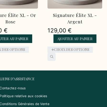
XL - Or
Signature Élite XL -
Signatu
Argent
129,0
129,00
€
AJO
IER
AJOUTER AU PANIER
CHOIX
NS
CHOIX DES OPTIONS
LIENS D’ASSISTANCE
Contactez-nous
Politique relative aux cookies
Conditions Générales de Vente