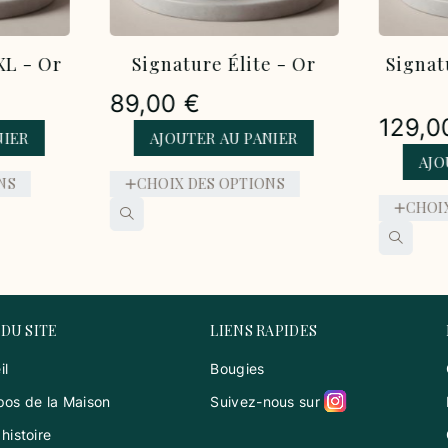
Signature Élite - Or
Signature Élite 
Rose
89,00
€
129,00
€
AJOUTER AU PANIER
AJOUTER AU PAN
CHOIX DES OPTIONS
CHOIX DES OPTIO
 DU SITE
LIENS RAPIDES
il
Bougies
pos de la Maison
Suivez-nous sur
histoire