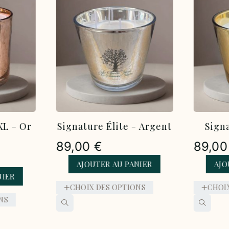
- Argent
Signature Élite - Or
Signat
89,00
€
129,
NIER
AJOUTER AU PANIER
AJO
NS
CHOIX DES OPTIONS
CHOI