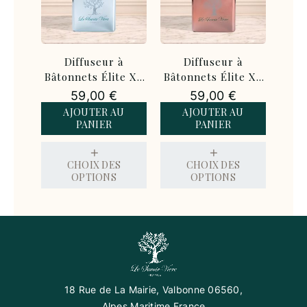
useur à
Diffuseur à
Diffuseur à
s Élite XL
Bâtonnets Élite XL
Bâtonnets Élite XL
 – 500 ml
Or Rose – 500 ml
Or – 500 ml
,00
€
59,00
€
59,00
€
TER AU
AJOUTER AU
AJOUTER AU
NIER
PANIER
PANIER
IX DES
CHOIX DES
CHOIX DES
TIONS
OPTIONS
OPTIONS
18 Rue de La Mairie, Valbonne 06560,
Alpes Maritime France